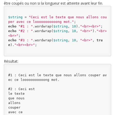
être coupés ou non si la longueur est atteinte avant leur fin.
$string
 = 
"Ceci est le texte que nous allons cou
per avec ce looooooooooong mot."
echo
"#1 : "
.wordwrap(
$string
, 
10
).
"<br><br>"
echo
"#2 : "
.wordwrap(
$string
, 
10
, 
"<br>"
).
"<br>
<br>"
echo
"#3 : "
.wordwrap(
$string
, 
10
, 
"<br>"
, 
tru
e
).
"<br><br>"
;

Résultat:
#1 : Ceci est le texte que nous allons couper av
ec ce looooooooooong mot.

#2 : Ceci est

le texte

que nous

allons

couper

avec ce
