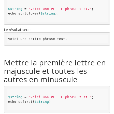
$string
 = 
"Voici une PETITE phraSE tEst."
echo
 strtolower(
$string
);

Le résultat sera :
voici une petite phrase test.
Mettre la première lettre en
majuscule et toutes les
autres en minuscule
$string
 = 
"Voici une PETITE phraSE tEst."
echo
 ucfirst(
$string
);
