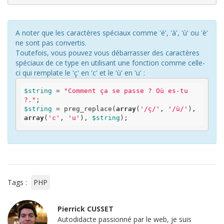
A noter que les caractères spéciaux comme 'é', 'à', 'ù' ou 'è'
ne sont pas convertis.
Toutefois, vous pouvez vous débarrasser des caractères
spéciaux de ce type en utilisant une fonction comme celle-
ci qui remplate le 'ç' en 'c' et le 'ù' en 'u' :
$string
 = 
"Comment ça se passe ? Où es-tu 
?."
$string
 = preg_replace(
array
(
'/ç/'
, 
'/ù/'
), 
array
(
'c'
, 
'u'
), 
$string
Tags :
PHP
Pierrick CUSSET
Autodidacte passionné par le web, je suis