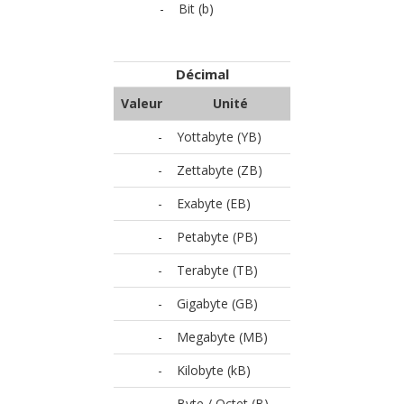
-
Bit (b)
Décimal
Valeur
Unité
-
Yottabyte (YB)
-
Zettabyte (ZB)
-
Exabyte (EB)
-
Petabyte (PB)
-
Terabyte (TB)
-
Gigabyte (GB)
-
Megabyte (MB)
-
Kilobyte (kB)
-
Byte / Octet (B)