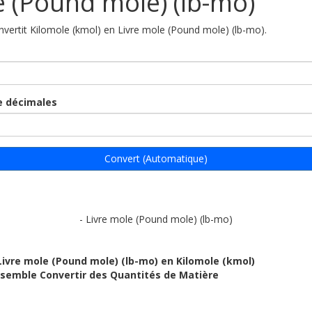
 (Pound mole) (lb-mo)
onvertit Kilomole (kmol) en Livre mole (Pound mole) (lb-mo).
 décimales
Convert (Automatique)
- Livre mole (Pound mole) (lb-mo)
Livre mole (Pound mole) (lb-mo) en Kilomole (kmol)
ensemble Convertir des Quantités de Matière