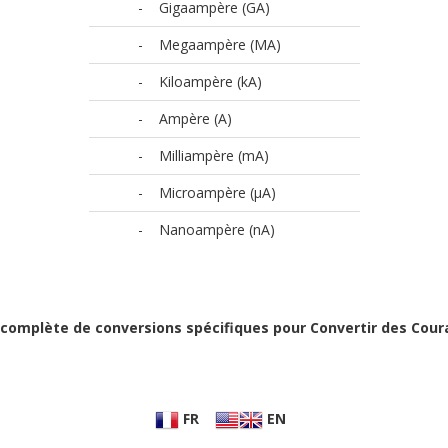
-
Gigaampère (GA)
-
Megaampère (MA)
-
Kiloampère (kA)
-
Ampère (A)
-
Milliampère (mA)
-
Microampère (µA)
-
Nanoampère (nA)
te complète de conversions spécifiques pour Convertir des Cour
FR
EN