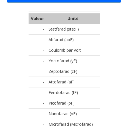
Valeur
Unité
-
Statfarad (statF)
-
Abfarad (abF)
-
Coulomb par Volt
-
Yoctofarad (yF)
-
Zeptofarad (zF)
-
Attofarad (aF)
-
Femtofarad (fF)
-
Picofarad (pF)
-
Nanofarad (nF)
-
Microfarad (Microfarad)