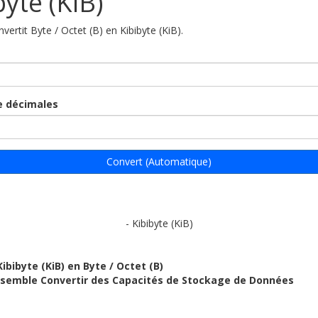
byte (KiB)
nvertit Byte / Octet (B) en Kibibyte (KiB).
 décimales
Convert (Automatique)
- Kibibyte (KiB)
Kibibyte (KiB) en Byte / Octet (B)
ensemble Convertir des Capacités de Stockage de Données