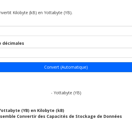
nvertit Kilobyte (kB) en Yottabyte (YB).
 décimales
Convert (Automatique)
- Yottabyte (YB)
Yottabyte (YB) en Kilobyte (kB)
ensemble Convertir des Capacités de Stockage de Données