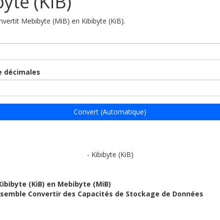
byte (KiB)
nvertit Mebibyte (MiB) en Kibibyte (KiB).
 décimales
Convert (Automatique)
- Kibibyte (KiB)
Kibibyte (KiB) en Mebibyte (MiB)
ensemble Convertir des Capacités de Stockage de Données