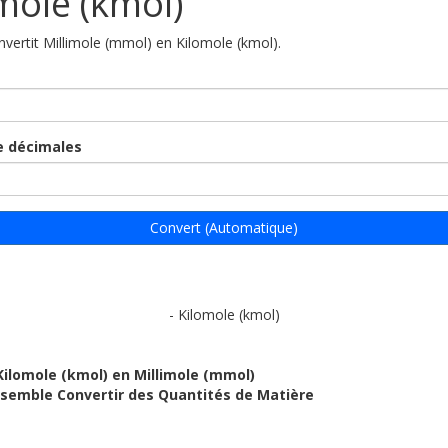
mole (kmol)
onvertit Millimole (mmol) en Kilomole (kmol).
 décimales
Convert (Automatique)
- Kilomole (kmol)
Kilomole (kmol) en Millimole (mmol)
ensemble Convertir des Quantités de Matière