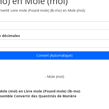
mo) en Mole (mol)
onvertit Livre mole (Pound mole) (lb-mo) en Mole (mol).
 décimales
Convert (Automatique)
- Mole (mol)
Mole (mol) en Livre mole (Pound mole) (lb-mo)
ensemble Convertir des Quantités de Matière