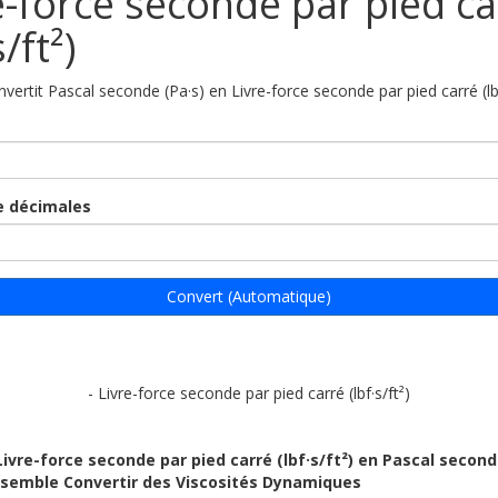
e-force seconde par pied ca
s/ft²)
nvertit Pascal seconde (Pa·s) en Livre-force seconde par pied carré (lbf
 décimales
Convert (Automatique)
- Livre-force seconde par pied carré (lbf·s/ft²)
Livre-force seconde par pied carré (lbf·s/ft²) en Pascal second
ensemble Convertir des Viscosités Dynamiques