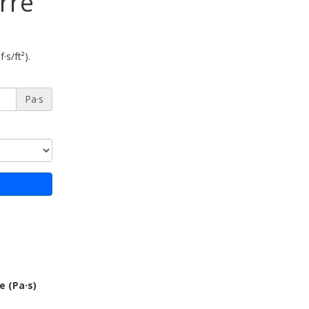
rré
·s/ft²).
Pa·s
e (Pa·s)