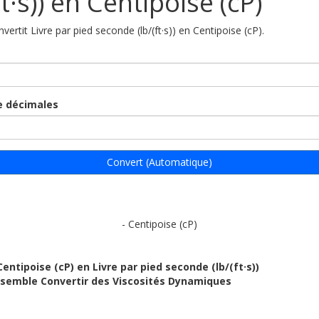
ft·s)) en Centipoise (cP)
nvertit Livre par pied seconde (lb/(ft·s)) en Centipoise (cP).
 décimales
Convert (Automatique)
- Centipoise (cP)
Centipoise (cP) en Livre par pied seconde (lb/(ft·s))
ensemble Convertir des Viscosités Dynamiques