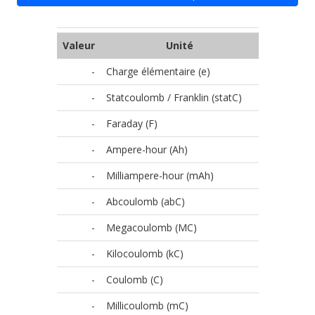
Valeur
Unité
-
Charge élémentaire (e)
-
Statcoulomb / Franklin (statC)
-
Faraday (F)
-
Ampere-hour (Ah)
-
Milliampere-hour (mAh)
-
Abcoulomb (abC)
-
Megacoulomb (MC)
-
Kilocoulomb (kC)
-
Coulomb (C)
-
Millicoulomb (mC)