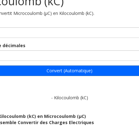
coulomb (kC)
onvertit Microcoulomb (µC) en Kilocoulomb (kC).
 décimales
Convert (Automatique)
- Kilocoulomb (kC)
Kilocoulomb (kC) en Microcoulomb (µC)
ensemble Convertir des Charges Electriques