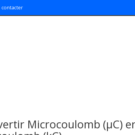
 contacter
ertir Microcoulomb (µC) e