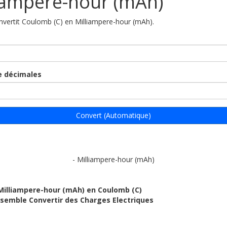
iampere-hour (mAh)
onvertit Coulomb (C) en Milliampere-hour (mAh).
 décimales
Convert (Automatique)
- Milliampere-hour (mAh)
Milliampere-hour (mAh) en Coulomb (C)
ensemble Convertir des Charges Electriques