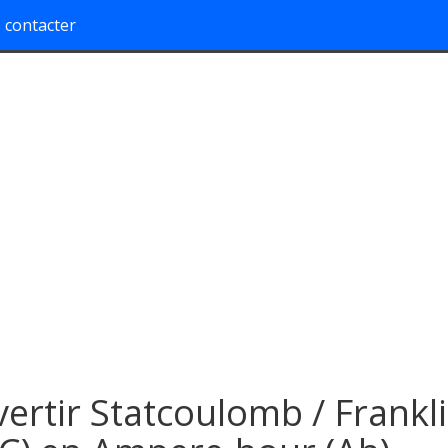
 contacter
ertir Statcoulomb / Frankl