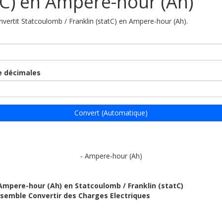
tC) en Ampere-hour (Ah)
onvertit Statcoulomb / Franklin (statC) en Ampere-hour (Ah).
 décimales
Convert (Automatique)
- Ampere-hour (Ah)
Ampere-hour (Ah) en Statcoulomb / Franklin (statC)
ensemble Convertir des Charges Electriques