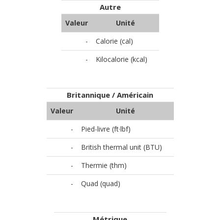
Autre
Valeur
Unité
-
Calorie (cal)
-
Kilocalorie (kcal)
Britannique / Américain
Valeur
Unité
-
Pied-livre (ft·lbf)
-
British thermal unit (BTU)
-
Thermie (thm)
-
Quad (quad)
Métrique