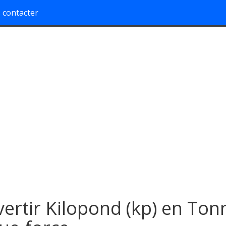
 contacter
ertir Kilopond (kp) en Ton