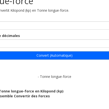
ue-force
onvertit Kilopond (kp) en Tonne longue-force.
 décimales
Convert (Automatique)
- Tonne longue-force
Tonne longue-force en Kilopond (kp)
ensemble Convertir des Forces