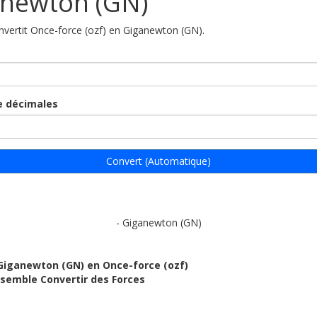
newton (GN)
onvertit Once-force (ozf) en Giganewton (GN).
 décimales
Convert (Automatique)
- Giganewton (GN)
Giganewton (GN) en Once-force (ozf)
ensemble Convertir des Forces