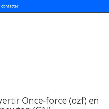
 contacter
ertir Once-force (ozf) en