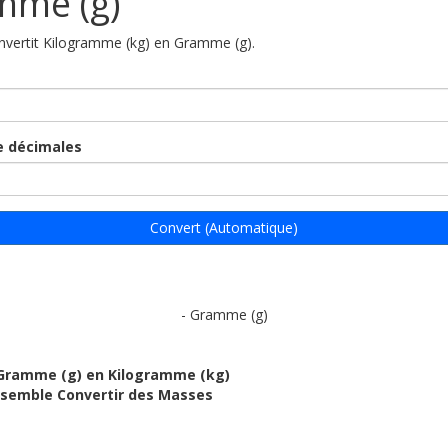
mme (g)
onvertit Kilogramme (kg) en Gramme (g).
 décimales
Convert (Automatique)
- Gramme (g)
 Gramme (g) en Kilogramme (kg)
ensemble Convertir des Masses