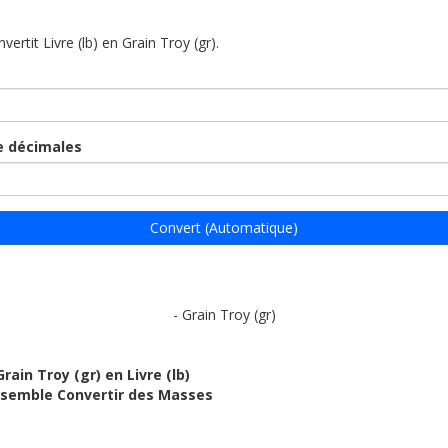
nvertit Livre (lb) en Grain Troy (gr).
 décimales
Convert (Automatique)
- Grain Troy (gr)
rain Troy (gr) en Livre (lb)
ensemble Convertir des Masses