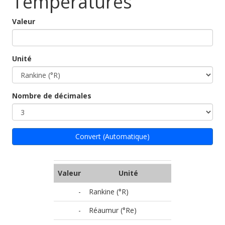
Températures
Valeur
Unité
Nombre de décimales
Convert (Automatique)
Valeur
Unité
-
Rankine (°R)
-
Réaumur (°Re)