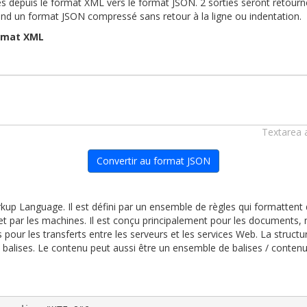
ées depuis le format XML vers le format JSON. 2 sorties seront retourn
second un format JSON compressé sans retour à la ligne ou indentation.
ormat XML
Textarea 
Convertir au format JSON
kup Language. Il est défini par un ensemble de règles qui formattent 
 et par les machines. Il est conçu principalement pour les documents, m
 pour les transferts entre les serveurs et les services Web. La struct
 balises. Le contenu peut aussi être un ensemble de balises / contenu