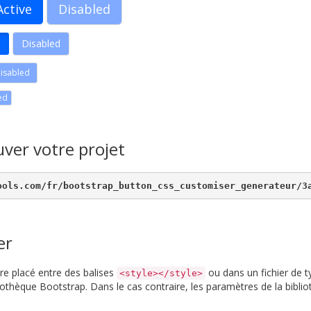
Active
Disabled
e
Disabled
isabled
ed
uver votre projet
ools.com/fr/bootstrap_button_css_customiser_generateur/3
er
re placé entre des balises
ou dans un fichier de t
<style></style>
bliothèque Bootstrap. Dans le cas contraire, les paramètres de la bibl