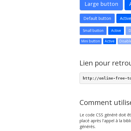
Large button
Default button
Activ
Small button
Active
D
Mini button
Active
Disabl
Lien pour retro
http://online-free-t
Comment utilis
Le code CSS généré doit êt
placé après l'appel à la bi
générés.