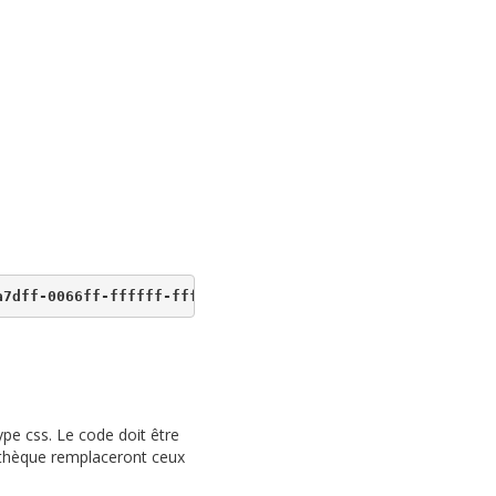
a7dff-0066ff-ffffff-ffffff-cccccc-ffffff
ype css. Le code doit être
iothèque remplaceront ceux