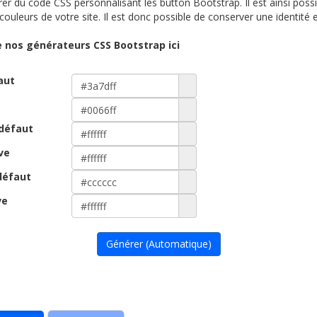
er du code CSS personnalisant les button Bootstrap. Il est ainsi poss
ouleurs de votre site. Il est donc possible de conserver une identité e
 nos générateurs CSS Bootstrap ici
aut
 défaut
ve
défaut
ve
Générer (Automatique)