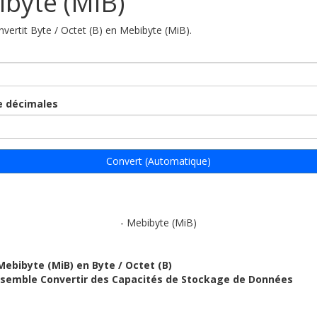
byte (MiB)
nvertit Byte / Octet (B) en Mebibyte (MiB).
 décimales
Convert (Automatique)
- Mebibyte (MiB)
Mebibyte (MiB) en Byte / Octet (B)
ensemble Convertir des Capacités de Stockage de Données