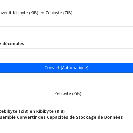
nvertit Kibibyte (KiB) en Zebibyte (ZiB).
 décimales
Convert (Automatique)
- Zebibyte (ZiB)
Zebibyte (ZiB) en Kibibyte (KiB)
ensemble Convertir des Capacités de Stockage de Données