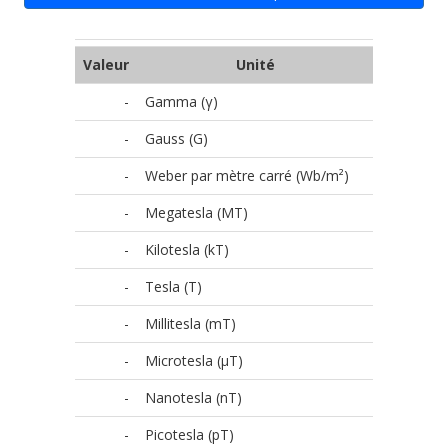
Valeur
Unité
-
Gamma (γ)
-
Gauss (G)
-
Weber par mètre carré (Wb/m²)
-
Megatesla (MT)
-
Kilotesla (kT)
-
Tesla (T)
-
Millitesla (mT)
-
Microtesla (µT)
-
Nanotesla (nT)
-
Picotesla (pT)