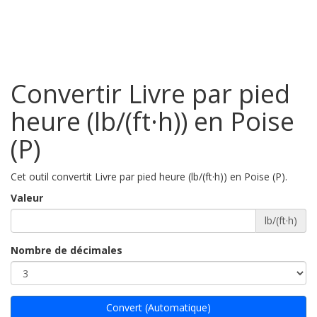
Convertir Livre par pied
heure (lb/(ft·h)) en Poise
(P)
Cet outil convertit Livre par pied heure (lb/(ft·h)) en Poise (P).
Valeur
lb/(ft·h)
Nombre de décimales
Convert (Automatique)