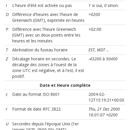
I
L'heure d'été est activée ou pas
1
si oui,
0
sinon.
O
Différence d'heures avec l'heure de
+0200
Greenwich (GMT), exprimée en heures
P
Différence avec l'heure Greenwich
+02:00
(GMT) avec un deux-points entre les
heures et les minutes
T
Abréviation du fuseau horaire
EST
,
MDT
...
Z
Décalage horaire en secondes. Le
-43200
à
50400
décalage des zones à l'ouest de la
zone UTC est négative, et à l'est, il est
positif.
Date et Heure complète
c
Date au format ISO 8601
2004-02-
12T15:19:21+00:00
r
Format de date RFC 2822
Thu, 21 Dec 2000
16:01:07 +0200
U
Secondes depuis l'époque Unix (1er
Janvier 1970, 0h00 00s GMT)