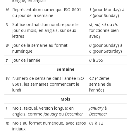
longue, en anglais
N
Représentation numérique ISO-8601
1
(pour Monday) à
du jour de la semaine
7
(pour Sunday)
S
Suffixe ordinal d'un nombre pour le
st
,
nd
,
rd
ou
th
.
jour du mois, en anglais, sur deux
fonctionne bien
lettres
avec
j
w
Jour de la semaine au format
0
(pour Sunday) à
numérique
6
(pour Saturday)
z
Jour de l'année
0
à
365
Semaine
W
Numéro de semaine dans l'année ISO-
42
(42ème
8601, les semaines commencent le
semaine de
lundi
l'année)
Mois
F
Mois, textuel, version longue; en
January
à
anglais, comme
January
ou
December
December
m
Mois au format numérique, avec zéros
01
à
12
initiaux