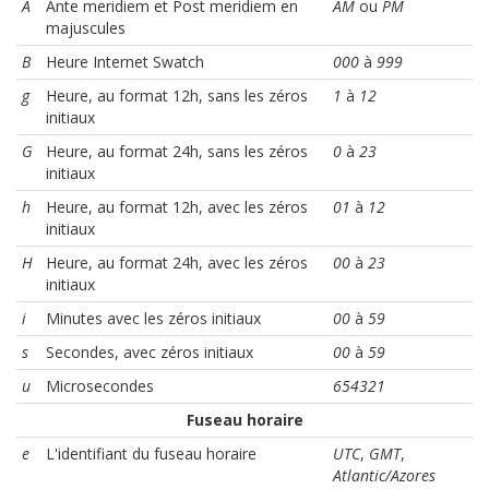
A
Ante meridiem et Post meridiem en
AM
ou
PM
majuscules
B
Heure Internet Swatch
000
à
999
g
Heure, au format 12h, sans les zéros
1
à
12
initiaux
G
Heure, au format 24h, sans les zéros
0
à
23
initiaux
h
Heure, au format 12h, avec les zéros
01
à
12
initiaux
H
Heure, au format 24h, avec les zéros
00
à
23
initiaux
i
Minutes avec les zéros initiaux
00
à
59
s
Secondes, avec zéros initiaux
00
à
59
u
Microsecondes
654321
Fuseau horaire
e
L'identifiant du fuseau horaire
UTC
,
GMT
,
Atlantic/Azores