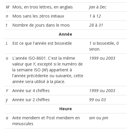
M
Mois, en trois lettres, en anglais
Jan
à
Dec
n
Mois sans les zéros initiaux
1
à
12
t
Nombre de jours dans le mois
28
à
31
Année
L
Est ce que l'année est bissextile
1
si bissextile,
0
sinon.
o
L'année ISO-8601. C'est la même
1999
ou
2003
valeur que
Y
, excepté si le numéro de
la semaine ISO (
W
) appartient à
l'année précédente ou suivante, cette
année sera utilisé à la place.
Y
Année sur 4 chiffres
1999
ou
2003
y
Année sur 2 chiffres
99
ou
03
Heure
a
Ante meridiem et Post meridiem en
am
ou
pm
minuscules