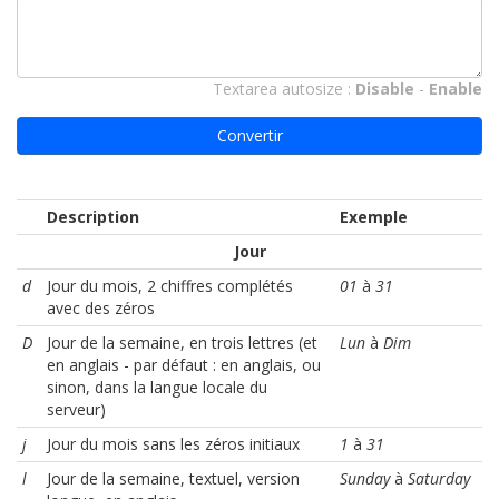
Textarea autosize :
Disable
-
Enable
Convertir
Description
Exemple
Jour
d
Jour du mois, 2 chiffres complétés
01
à
31
avec des zéros
D
Jour de la semaine, en trois lettres (et
Lun
à
Dim
en anglais - par défaut : en anglais, ou
sinon, dans la langue locale du
serveur)
j
Jour du mois sans les zéros initiaux
1
à
31
l
Jour de la semaine, textuel, version
Sunday
à
Saturday