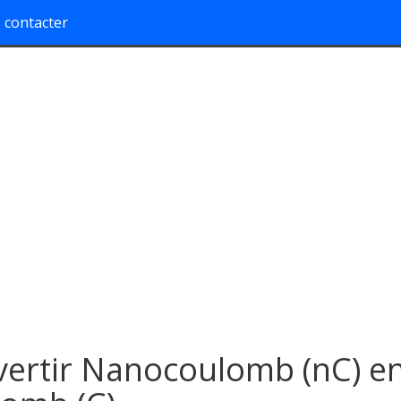
 contacter
ertir Nanocoulomb (nC) e