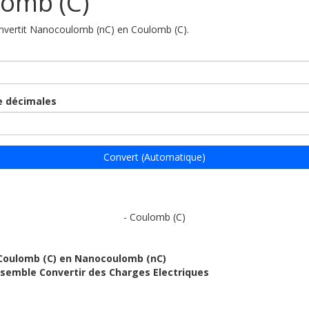
omb (C)
onvertit Nanocoulomb (nC) en Coulomb (C).
 décimales
Convert (Automatique)
- Coulomb (C)
 Coulomb (C) en Nanocoulomb (nC)
ensemble Convertir des Charges Electriques