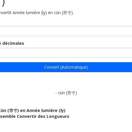
)
onvertit Année lumière (ly) en cùn (市寸).
 décimales
Convert (Automatique)
- cùn (市寸)
cùn (市寸) en Année lumière (ly)
ensemble Convertir des Longueurs