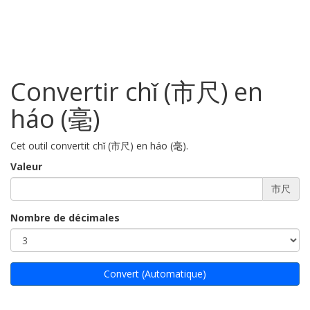
Convertir chǐ (市尺) en
háo (毫)
Cet outil convertit chǐ (市尺) en háo (毫).
Valeur
市尺
Nombre de décimales
Convert (Automatique)