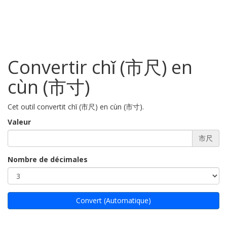
Convertir chǐ (市尺) en
cùn (市寸)
Cet outil convertit chǐ (市尺) en cùn (市寸).
Valeur
市尺
Nombre de décimales
Convert (Automatique)