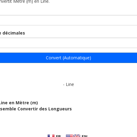
nvertit Mètre (m) en Line.
 décimales
Convert (Automatique)
- Line
Line en Mètre (m)
ensemble Convertir des Longueurs
FR
EN