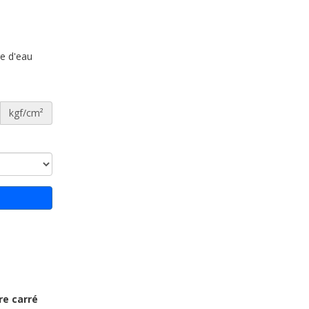
re d'eau
kgf/cm²
re carré