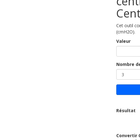
cent
Cent
Cet outil c
(cmH2O).
Valeur
Nombre de
Résultat
Convertir