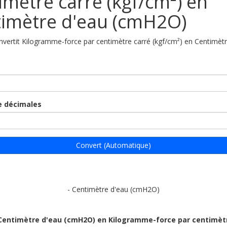
imètre carré (kgf/cm²) en
imètre d'eau (cmH2O)
onvertit Kilogramme-force par centimètre carré (kgf/cm²) en Centimèt
 décimales
Convert (Automatique)
- Centimètre d'eau (cmH2O)
 Centimètre d'eau (cmH2O) en Kilogramme-force par centimèt