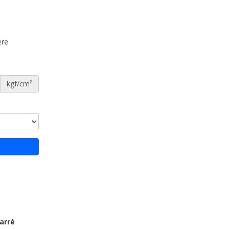
ère
kgf/cm²
arré