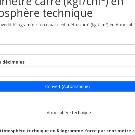
imètre carré (kgf/cm²) en
osphère technique
onvertit Kilogramme-force par centimètre carré (kgf/cm²) en Atmosph
 décimales
Convert (Automatique)
- Atmosphère technique
 Atmosphère technique en Kilogramme-force par centimètre c