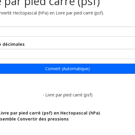
e par pied carré (psf)
nvertit Hectopascal (hPa) en Livre par pied carré (psf).
 décimales
Convert (Automatique)
- Livre par pied carré (psf)
Livre par pied carré (psf) en Hectopascal (hPa)
ensemble Convertir des pressions