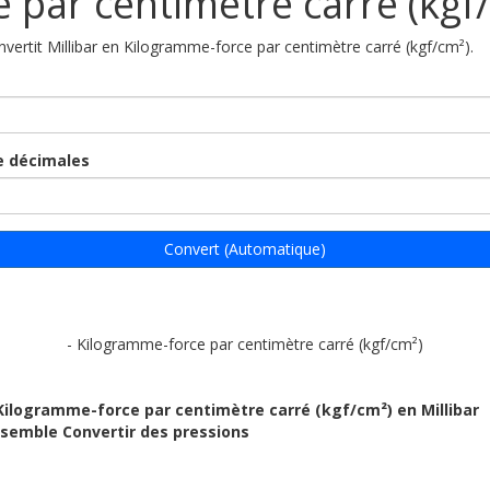
e par centimètre carré (kgf
onvertit Millibar en Kilogramme-force par centimètre carré (kgf/cm²).
 décimales
Convert (Automatique)
- Kilogramme-force par centimètre carré (kgf/cm²)
Kilogramme-force par centimètre carré (kgf/cm²) en Millibar
ensemble Convertir des pressions