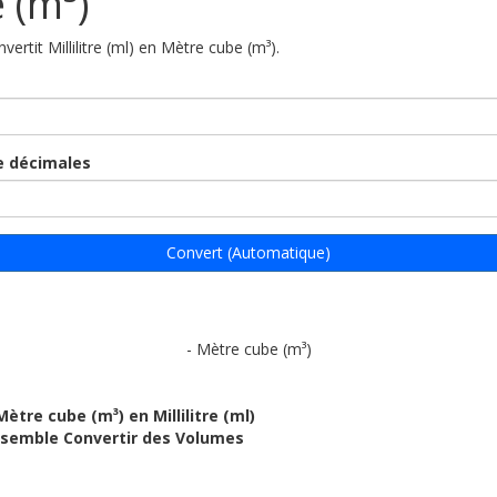
 (m³)
nvertit Millilitre (ml) en Mètre cube (m³).
 décimales
Convert (Automatique)
- Mètre cube (m³)
Mètre cube (m³) en Millilitre (ml)
ensemble Convertir des Volumes