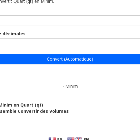
nvertit Quart (qt) en Minim.
 décimales
Convert (Automatique)
- Minim
Minim en Quart (qt)
ensemble Convertir des Volumes
FR
EN