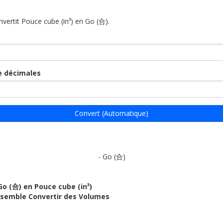
nvertit Pouce cube (in³) en Go (合).
 décimales
Convert (Automatique)
- Go (合)
Go (合) en Pouce cube (in³)
ensemble Convertir des Volumes