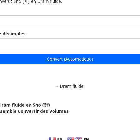
onvertit Sho (升) en Dram fluide.
 décimales
Convert (Automatique)
- Dram fluide
Dram fluide en Sho (升)
ensemble Convertir des Volumes
FR
EN