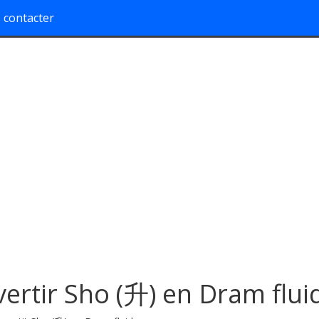
 contacter
ertir Sho (升) en Dram flui