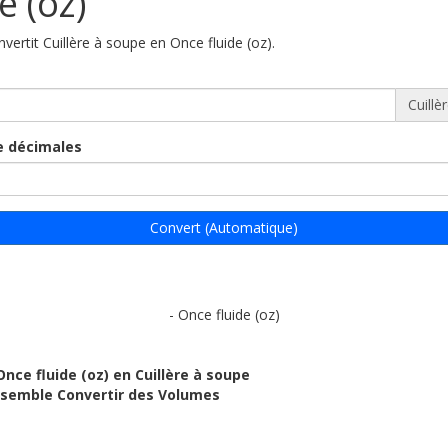
e (oz)
nvertit Cuillère à soupe en Once fluide (oz).
Cuillè
 décimales
Convert (Automatique)
- Once fluide (oz)
Once fluide (oz) en Cuillère à soupe
ensemble Convertir des Volumes