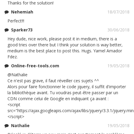
Thanks for the solution!
Nehemiah
18/07/2018
Perfect!!!
Sparker73
30/06/2018
Hey dude, nice work, please post it in medium, there is a
good tries over there but I think your solution is way better,
medium is the best place to post this. Hugs. Yamel Amador
Fdez.
Online-free-tools.com
19/05/2018
@Nathalie
Ce n'est pas grave, il faut réveiller ces sujets ^^
Alors pour faire fonctionner le code jquery, il suffit d'importer
la bibliothèque avant. Tu voudras peut-être passer par un
CDN comme celui de Google en indiquant ça avant :
<script
src="https://ajax.googleapis.com/ajax/libs/jquery/3.3.1/jquery.min
</script>
Nathalie
19/05/2018