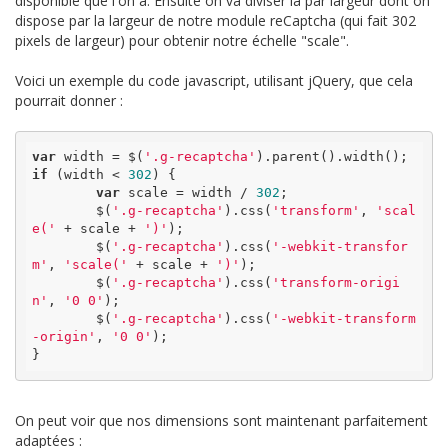
disponible que l'on a. Ensuite on va diviser la par largeur dont on
dispose par la largeur de notre module reCaptcha (qui fait 302
pixels de largeur) pour obtenir notre échelle "scale".
Voici un exemple du code javascript, utilisant jQuery, que cela
pourrait donner :
var
 width = $(
'.g-recaptcha'
if
 (width < 
302
) {

var
 scale = width / 
302
;

	$(
'.g-recaptcha'
).css(
'transform'
, 
'scal
e('
 + scale + 
')'
);

	$(
'.g-recaptcha'
).css(
'-webkit-transfor
m'
, 
'scale('
 + scale + 
')'
);

	$(
'.g-recaptcha'
).css(
'transform-origi
n'
, 
'0 0'
);

	$(
'.g-recaptcha'
).css(
'-webkit-transform
-origin'
, 
'0 0'
);

}
On peut voir que nos dimensions sont maintenant parfaitement
adaptées :