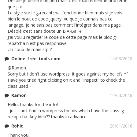
Désolé je déterre un peu mais c'est exactement le problème
que j'ai.
Le style sur le g-recaptchat fonctionne bien mais si je vois
bien le bout de code jquery, vu que je connais pas ce
langage, je ne sais pas comment l'intégrer dans ma page.
Désolé c'est sans doute un B.A-Ba :-(
J'ai voulu regarder le code de cette page mais le bloc g-
repatcha n'est pas responsive.
Un coup de main stp ?
Online-free-tools.com
14/03/2018
@Ramon
Sorry but I don't use wordpress. It goes against my beliefs ^^
Have you tried right clicking on it and "inspect" to check the
class used ?
Ramon
14/03/2018
Hello, thanks for the info!
i just can't find in wordpress the div which have the class .g-
recaptcha. Any idea?? thanks in advance
Rohit
20/01/2018
Thank you!.