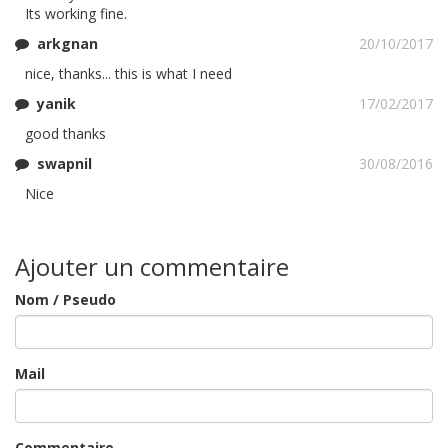
Its working fine.
arkgnan
20/10/2017
nice, thanks... this is what I need
yanik
17/02/2017
good thanks
swapnil
30/08/2016
Nice
Ajouter un commentaire
Nom / Pseudo
Mail
Commentaire