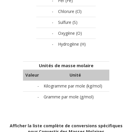
-
Fer (Fe)
-
Chlorure (Cl)
-
Sulfure (S)
-
Oxygène (O)
-
Hydrogène (H)
Unités de masse molaire
Valeur
Unité
-
Kilogramme par mole (kg/mol)
-
Gramme par mole (g/mol)
Afficher la liste complète de conversions spécifiques
pour Convertir des Masses Molaires