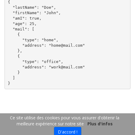
{

  "lastName": "Doe",

  "firstName": "John",

  "amI": true,

  "age": 25,

  "mail": [

    {

      "type": "home",

      "address": "home@mail.com"

    },

    {

      "type": "office",

      "address": "work@mail.com"

    }

  ]

FR
EN
Ce site utilise des cookies pour vous assurer d'obtenir la
meilleure expérience sur notre site
Plus d'infos
Copyright 2026
-
Contact us
- 06/08/2026 16:16:10
D'accord !