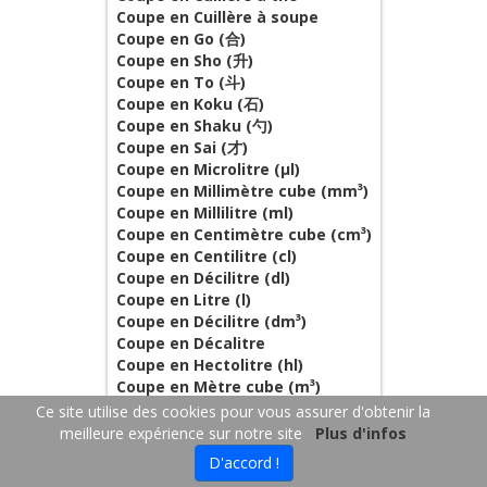
Coupe en Cuillère à soupe
Coupe en Go (合)
Coupe en Sho (升)
Coupe en To (斗)
Coupe en Koku (石)
Coupe en Shaku (勺)
Coupe en Sai (才)
Coupe en Microlitre (µl)
Coupe en Millimètre cube (mm³)
Coupe en Millilitre (ml)
Coupe en Centimètre cube (cm³)
Coupe en Centilitre (cl)
Coupe en Décilitre (dl)
Coupe en Litre (l)
Coupe en Décilitre (dm³)
Coupe en Décalitre
Coupe en Hectolitre (hl)
Coupe en Mètre cube (m³)
Coupe en Kilomètre cube (km³)
Ce site utilise des cookies pour vous assurer d'obtenir la
Coupe en Minim
meilleure expérience sur notre site
Plus d'infos
Coupe en Dram fluide
D'accord !
Coupe en Pouce cube (in³)